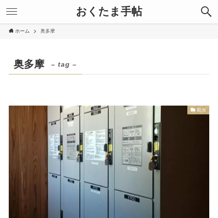
おくたま手帖
ホーム
奥多摩
奥多摩
– tag –
観光